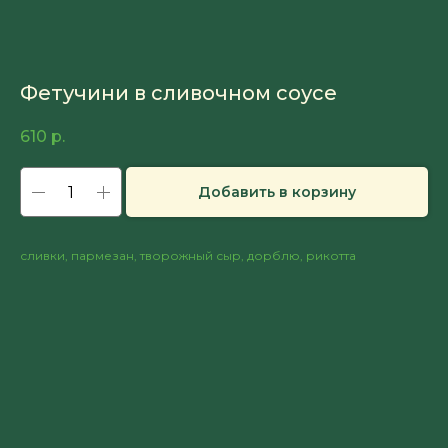
Фетучини в сливочном соусе
610
р.
Добавить в корзину
сливки, пармезан, творожный сыр, дорблю, рикотта